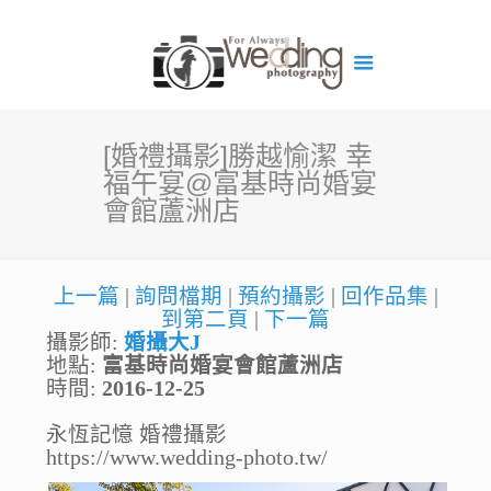
[婚禮攝影]勝越愉潔 幸
福午宴@富基時尚婚宴
會館蘆洲店
上一篇
|
詢問檔期
|
預約攝影
|
回作品集
|
到第二頁
|
下一篇
攝影師:
婚攝大J
地點:
富基時尚婚宴會館蘆洲店
時間:
2016-12-25
永恆記憶 婚禮攝影
https://www.wedding-photo.tw/