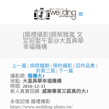
[婚禮攝影]錫榮雅嵐 文
定迎娶午宴@大直典華
幸福機構
上一篇
|
詢問檔期
|
預約攝影
|
回作品集
|
到第二頁
|
下一篇
攝影師:
婚攝大J
地點:
大直典華幸福機構
時間:
2016-12-31
新人真實回饋:
感謝專業又認真的大J
永恆記憶 婚禮攝影
https://www.wedding-photo.tw/